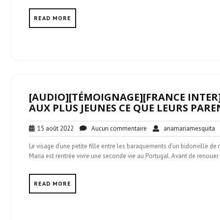
READ MORE
[AUDIO][TÉMOIGNAGE][FRANCE INTER
AUX PLUS JEUNES CE QUE LEURS PARE
15
Aucun
a
15 août 2022
Aucun commentaire
anamariamesquita
août
commentaire
Le visage d’une petite fille entre les baraquements d’un bidonville de
2022
Maria est rentrée vivre une seconde vie au Portugal. Avant de renoue
READ MORE