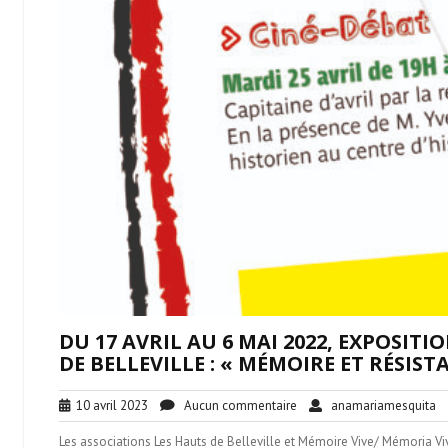
DU 17 AVRIL AU 6 MAI 2022, EXPOSIT
DE BELLEVILLE : « MÉMOIRE ET RÉSISTA
10
Aucun
a
10 avril 2023
Aucun commentaire
anamariamesquita
avril
commentaire
Les associations Les Hauts de Belleville et Mémoire Vive/ Mémoria Viv
2023