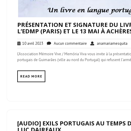
PRÉSENTATION ET SIGNATURE DU LIVR
L’EDMP (PARIS) ET LE 13 MAI À ACHÈRES
10
Aucun
a
10 avril 2023
Aucun commentaire
anamariamesquita
avril
commentaire
L’Association Mémoire Vive / Memória Viva vous invite à la présentation
2023
portugais de Guimarães (ville au nord du Portugal) qui refusent l’armée 
READ MORE
[AUDIO] EXILS PORTUGAIS AU TEMPS 
LUC DAIREAUX