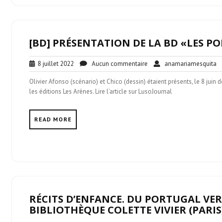
[BD] PRÉSENTATION DE LA BD «LES PO
8
Aucun
a
8 juillet 2022
Aucun commentaire
anamariamesquita
juillet
commentaire
Olivier Afonso (scénario) et Chico (dessin) étaient présents, le 8 juin d
2022
les éditions Les Arènes. Lire l’article sur LusoJournal
READ MORE
RÉCITS D’ENFANCE. DU PORTUGAL VER
BIBLIOTHÈQUE COLETTE VIVIER (PARIS