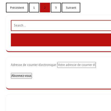
Pagination
Précédent
1
2
3
Suivant
des
publications
Adresse de courrier électronique: