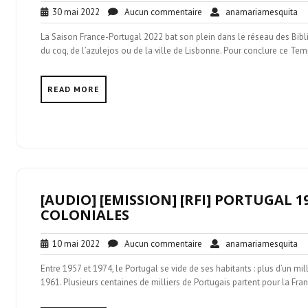
30
Aucun
an
30 mai 2022
Aucun commentaire
anamariamesquita
mai
commentaire
La Saison France-Portugal 2022 bat son plein dans le réseau des Bibl
2022
du coq, de l’azulejos ou de la ville de Lisbonne. Pour conclure ce Tem
READ MORE
[AUDIO] [EMISSION] [RFI] PORTUGAL 1
COLONIALES
10
Aucun
an
10 mai 2022
Aucun commentaire
anamariamesquita
mai
commentaire
Entre 1957 et 1974, le Portugal se vide de ses habitants : plus d’un mil
2022
1961. Plusieurs centaines de milliers de Portugais partent pour la Fra