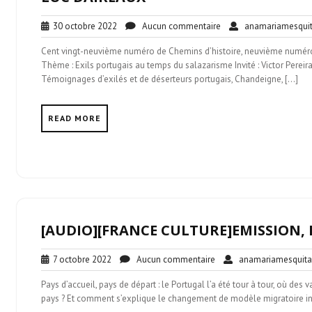
30
Aucun
30 octobre 2022
Aucun commentaire
anamariamesqui
octobre
commentaire
Cent vingt-neuvième numéro de Chemins d’histoire, neuvième numéro
2022
Thème : Exils portugais au temps du salazarisme Invité : Victor Pereira,
Témoignages d’exilés et de déserteurs portugais, Chandeigne, […]
READ MORE
[AUDIO][FRANCE CULTURE]EMISSION, 
7
Aucun
7 octobre 2022
Aucun commentaire
anamariamesquita
octobre
commentaire
Pays d’accueil, pays de départ : le Portugal l’a été tour à tour, où des
2022
pays ? Et comment s’explique le changement de modèle migratoire int