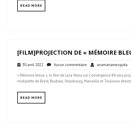
READ MORE
[FILM]PROJECTION DE « MÉMOIRE BLEUE
30
Aucun
a
30 avril 2022
Aucun commentaire
anamariamesquita
avril
commentaire
« Mémoire bleue », le film de Lola Vieira sur Convergence 84 sera pro
2022
mobylette de Brest, Roubaix, Strasbourg, Marseille et Toulouse directi
READ MORE