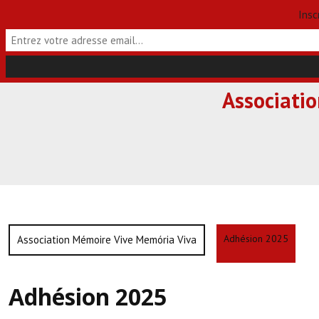
Insc
Skip
Associati
to
content
Adhésion 2025
Association Mémoire Vive Memória Viva
Adhésion 2025