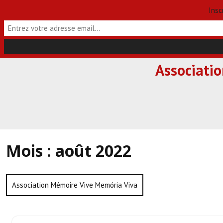
Insc
Skip
Associati
to
content
Mois :
août 2022
Association Mémoire Vive Memória Viva