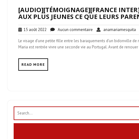
[AUDIO][TÉMOIGNAGE][FRANCE INTER
AUX PLUS JEUNES CE QUE LEURS PARE
15
Aucun
a
15 août 2022
Aucun commentaire
anamariamesquita
août
commentaire
Le visage d’une petite fille entre les baraquements d’un bidonville de
2022
Maria est rentrée vivre une seconde vie au Portugal. Avant de renoue
READ MORE