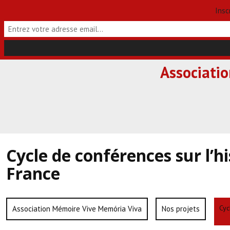
Insc
Skip
Associati
to
content
Cycle de conférences sur l’h
France
Cyc
Association Mémoire Vive Memória Viva
Nos projets