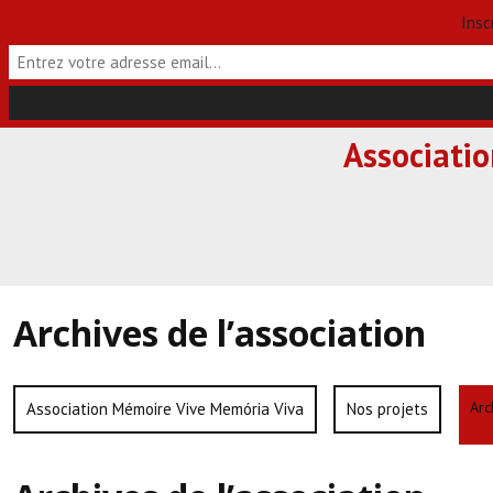
Insc
Skip
Associati
to
content
Archives de l’association
Arc
Association Mémoire Vive Memória Viva
Nos projets