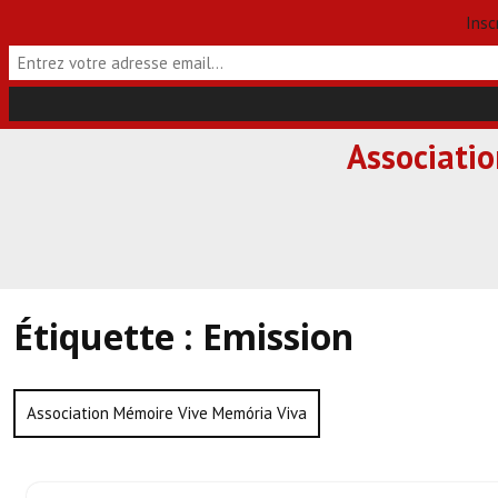
Insc
Skip
Associati
to
content
Étiquette :
Emission
Association Mémoire Vive Memória Viva