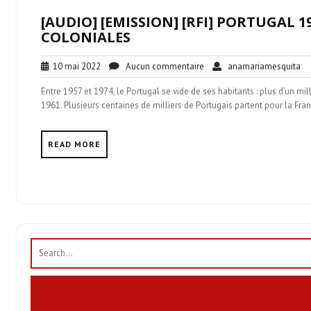
[AUDIO] [EMISSION] [RFI] PORTUGAL 1
COLONIALES
10
Aucun
an
10 mai 2022
Aucun commentaire
anamariamesquita
mai
commentaire
Entre 1957 et 1974, le Portugal se vide de ses habitants : plus d’un mil
2022
1961. Plusieurs centaines de milliers de Portugais partent pour la Fra
READ MORE