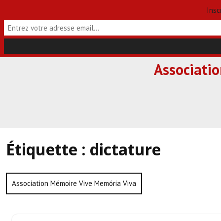
Insc
Skip
Associati
to
content
Étiquette :
dictature
Association Mémoire Vive Memória Viva