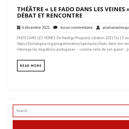
THÉÂTRE « LE FADO DANS LES VEINES 
DÉBAT ET RENCONTRE
6
Aucun
6 décembre 2021
Aucun commentaire
anamariamesqui
décembre
commentaire
FADO DANS LES VEINES De Nadège Prugnard, création 2021 Du 13 au
2021
https://lechangeur.org/programmation/spectacles/fado-dans-les-vein
interroge les migrations portugaises – comme celle de son grand – pè
READ MORE