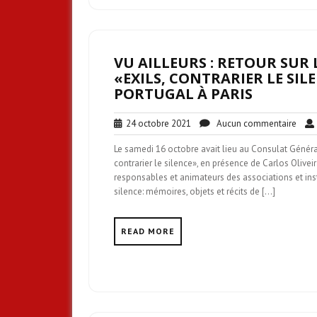
VU AILLEURS : RETOUR SUR
«EXILS, CONTRARIER LE SI
PORTUGAL À PARIS
24
Aucu
24 octobre 2021
Aucun commentaire
octobre
comm
Le samedi 16 octobre avait lieu au Consulat Général 
2021
contrarier le silence», en présence de Carlos Olivei
responsables et animateurs des associations et inst
silence: mémoires, objets et récits de […]
READ MORE