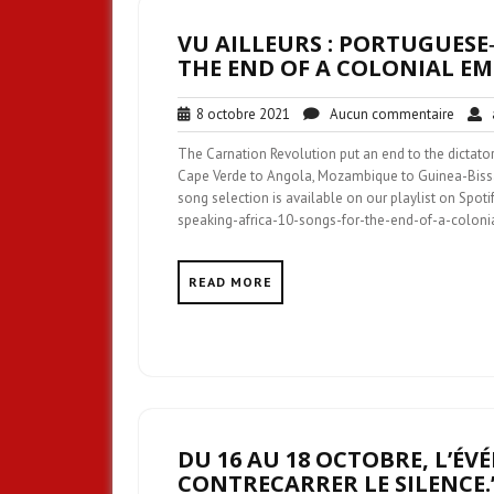
VU AILLEURS : PORTUGUESE
THE END OF A COLONIAL EM
8
Aucun
8 octobre 2021
Aucun commentaire
a
octobre
comme
The Carnation Revolution put an end to the dictator
2021
Cape Verde to Angola, Mozambique to Guinea-Bissau
song selection is available on our playlist on Spo
speaking-africa-10-songs-for-the-end-of-a-coloni
READ MORE
DU 16 AU 18 OCTOBRE, L’ÉV
CONTRECARRER LE SILENCE.”