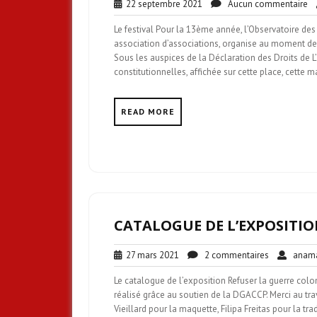
22
Au
22 septembre 2021
Aucun commentaire
septembre
co
Le festival Pour la 13ème année, l’Observatoire des 
2021
association d’associations, organise au moment de
Sous les auspices de la Déclaration des Droits de
constitutionnelles, affichée sur cette place, cette 
READ MORE
CATALOGUE DE L’EXPOSITIO
27
2
27 mars 2021
2 commentaires
anamar
mars
commentair
Le catalogue de l’exposition Refuser la guerre colo
2021
réalisé grâce au soutien de la DGACCP. Merci au trav
Vieillard pour la maquette, Filipa Freitas pour la t