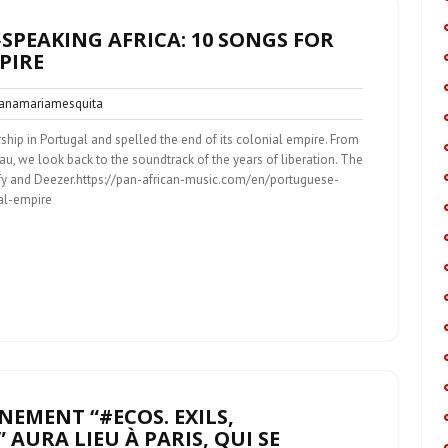
‑SPEAKING AFRICA: 10 SONGS FOR
PIRE
anamariamesquita
namariamesquita
ntaire
ship in Portugal and spelled the end of its colonial empire. From
, we look back to the soundtrack of the years of liberation. The
tify and Deezer.https://pan-african-music.com/en/portuguese-
al-empire
ÉNEMENT “#ECOS. EXILS,
 AURA LIEU À PARIS, QUI SE