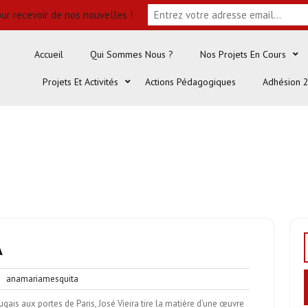
ur recevoir de nos nouvelles !
Accueil
Qui Sommes Nous ?
Nos Projets En Cours
Projets Et Activités
Actions Pédagogiques
Adhésion 
A
un
anamariamesquita
anamariamesquita
mentaire
ais aux portes de Paris, José Vieira tire la matière d’une œuvre