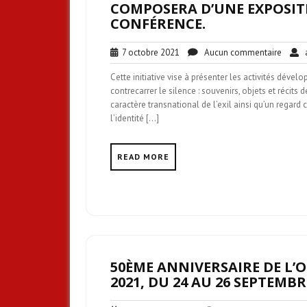
COMPOSERA D’UNE EXPOSITIO
CONFÉRENCE.
7
Aucun
7 octobre 2021
Aucun commentaire
a
octobre
comme
Cette initiative vise à présenter les activités déve
2021
contrecarrer le silence : souvenirs, objets et récits
caractère transnational de l’exil ainsi qu’un regard
l’identité […]
READ MORE
50ÈME ANNIVERSAIRE DE L’
2021, DU 24 AU 26 SEPTEMBR