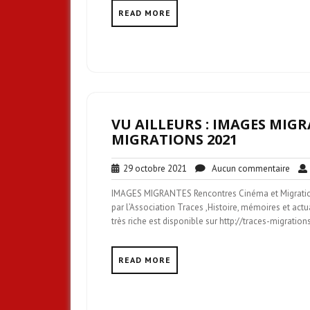
READ MORE
VU AILLEURS : IMAGES MIG
MIGRATIONS 2021
29
Aucu
29 octobre 2021
Aucun commentaire
octobre
comm
IMAGES MIGRANTES Rencontres Cinéma et Migrati
2021
par l’Association Traces ,Histoire, mémoires et a
très riche est disponible sur http://traces-migra
READ MORE