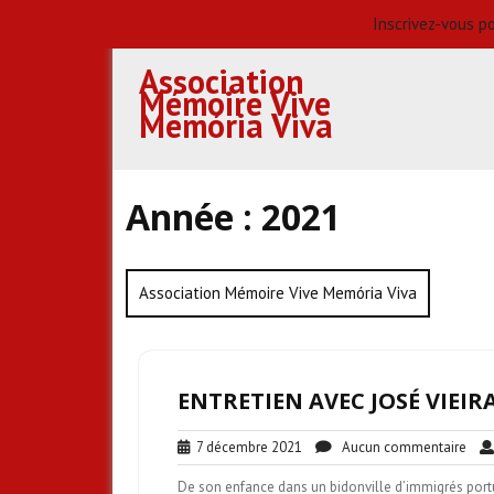
Inscrivez-vous po
Skip
Association
to
Mémoire Vive
content
Memória Viva
Année :
2021
Association Mémoire Vive Memória Viva
ENTRETIEN AVEC JOSÉ VIEIR
7
Auc
7 décembre 2021
Aucun commentaire
décembre
com
De son enfance dans un bidonville d’immigrés portug
2021