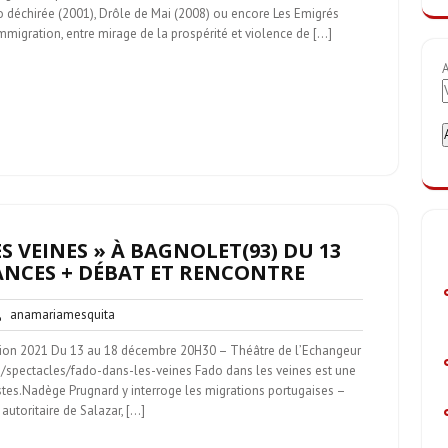
oto déchirée (2001), Drôle de Mai (2008) ou encore Les Emigrés
immigration, entre mirage de la prospérité et violence de […]
A
S VEINES » À BAGNOLET(93) DU 13
ÉANCES + DÉBAT ET RENCONTRE
un
anamariamesquita
anamariamesquita
mentaire
ion 2021 Du 13 au 18 décembre 20H30 – Théâtre de l’Echangeur
spectacles/fado-dans-les-veines Fado dans les veines est une
stes.Nadège Prugnard y interroge les migrations portugaises –
utoritaire de Salazar, […]