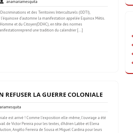
cun
anamariamesquita
anamariamesquita
mmentaire
Discriminations et des Territoires Interculturels (ODTI),
 l’équinoxe d’automne la manifestation appelée Equinox Mètis.
 L’Homme et du Citoyen(DDHC), en tête des normes
manifestationreprend une tradition du calendrier […]
N REFUSER LA GUERRE COLONIALE
anamariamesquita
iamesquita
es
niale est arrivé ! Comme l’exposition elle-même, l’ouvrage a été
ail de Victor Pereira pour les textes, d’Adrien Labbe et Elena
raduction, Angêlo Ferreira de Sousa et Miguel Cardina pour leurs