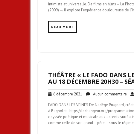
intimiste et universelle. De films en films – La Ph
(2009) ─, il explore l’expérience douloureuse de l’
READ MORE
THÉÂTRE « LE FADO DANS LE
AU 18 DÉCEMBRE 20H30 – S
6
Auc
6 décembre 2021
Aucun commentaire
décembre
com
FADO DANS LES VEINES De Nadège Prugnard, créat
2021
à Bagnolet https://lechangeur.org/programmation/
odyssée poétique et musicale aux accents surréali
comme celle de son grand – père – sous le régime a